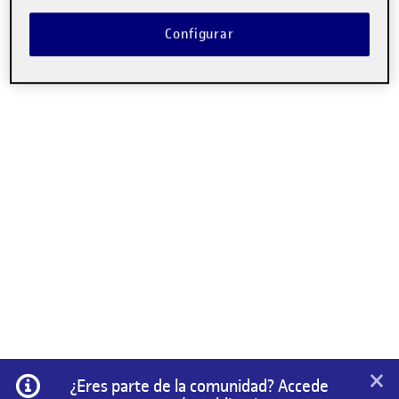
No hay comentarios.
Configurar
Lo siento, debes estar
conectado
para publicar un
comentario.
×
Información
¿Eres parte de la comunidad? Accede