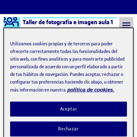
Logo Ágora
Taller de fotografía e imagen aula 1
Saltar al contenido
Utilizamos
cookies
propias y de terceros para poder
ofrecerte correctamente todas las funcionalidades del
sitio web, con fines analíticos y para mostrarte publicidad
Semestre 20212 - Aula 1
Andrés Senra Barja
personalizada de acuerdo con un perfil elaborado a partir
Andrés Senra Barja
de tus hábitos de navegación. Puedes aceptar, rechazar o
configurar tus preferencias haciendo clic abajo, u obtener
más información en nuestra
política de cookies.
Sala de exposiciones
Publicado por
Publicado por
Andrés Senra Barja
Aceptar
Visibilidad:
Fecha de publicación
en Sala de exposiciones
Pública
-
29 Mar 2022
-
comentario
CONTRIBUTION
0
EN SALA DE EXPOSICIONES
DEBATE
Rechazar