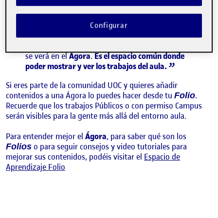
recoge los contenidos que los y las estudiantes
publican en sus espacios personales, llamados
. Si los y las compañeras publican algo, lo
Folios
Configurar
asocian a una actividad del aula y le dan permiso
para ser visto en el aula, campus o visión pública,
se verá en el
Ágora
.
Es el espacio común donde
poder mostrar y ver los trabajos del aula.
Si eres parte de la comunidad UOC y quieres añadir
contenidos a una Ágora lo puedes hacer desde tu
.
Folio
Recuerde que los trabajos Públicos o con permiso Campus
serán visibles para la gente más allá del entorno aula.
Para entender mejor el
Ágora
, para saber qué son los
o para seguir consejos y video tutoriales para
Folios
mejorar sus contenidos, podéis visitar el
Espacio de
Aprendizaje Folio