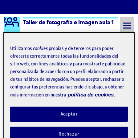
Logo Ágora
Taller de fotografía e imagen aula 1
Saltar al contenido
Utilizamos
cookies
propias y de terceros para poder
ofrecerte correctamente todas las funcionalidades del
Semestre 20212 - Aula 1
¿Qué es una Ágora?
sitio web, con fines analíticos y para mostrarte publicidad
personalizada de acuerdo con un perfil elaborado a partir
de tus hábitos de navegación. Puedes aceptar, rechazar o
¿Qué es una Ágora?
configurar tus preferencias haciendo clic abajo, u obtener
más información en nuestra
política de cookies.
Visibilidad:
Fecha de publicación
8 septiembre, 2021 11:19 pm
Pública
-
17 Sep 2019
Aceptar
Hola! : D Esta página de presentación se ha generado
automáticamente.
Rechazar
Una Ágora pertenece a un aula de la UOC y