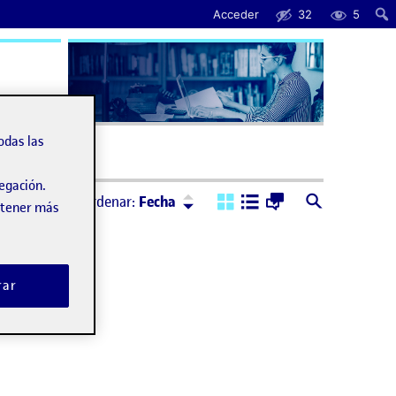
Acceder
32
5
uda
odas las
vegación.
Ordenar:
Descendente
Ordenar:
Fecha
obtener más
rar