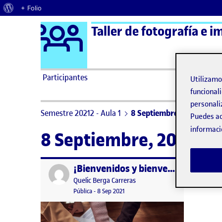
Acerca de WordPress
+ Folio
Logo Ágora
Taller de fotografía e i
Saltar al contenido
Participantes
Utilizam
funcionali
personali
Semestre 20212 - Aula 1
8 Septiembre, 2021
Puedes ac
informaci
8 Septiembre, 2021
¡Bienvenidos y bienvenidas!
Publicado por
Publicado por
Quelic Berga Carreras
Visibilidad:
Fecha de publicación
9 septiembre, 2021 2:49 pm
Pública
-
8 Sep 2021