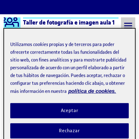
Logo Ágora
Taller de fotografía e imagen aula 1
Saltar al contenido
Utilizamos
cookies
propias y de terceros para poder
ofrecerte correctamente todas las funcionalidades del
sitio web, con fines analíticos y para mostrarte publicidad
Semestre 20212 - Aula 1
31 Mayo, 2022
personalizada de acuerdo con un perfil elaborado a partir
31 Mayo, 2022
de tus hábitos de navegación. Puedes aceptar, rechazar o
configurar tus preferencias haciendo clic abajo, u obtener
más información en nuestra
política de cookies.
Practica semestral
Publicado por
Publicado por
Manuel Martínez Álvarez
Visibilidad:
Fecha de publicación
en Practica semestral
Pública
-
31 May 2022
-
1 comentario
Aceptar
Rechazar